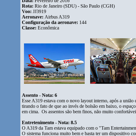
Data:
Fevereiro de 2016
Rota:
Rio de Janeiro (SDU) - São Paulo (CGH)
Voo:
JJ3919
Aeronave:
Airbus A319
Configuração da aeronave:
144
Classe:
Econômica
Assento - Nota: 6
Esse A319 estava com o novo layout interno, após a união d
tirando o fato de que ao invés de bolsão em baixo, o espaço
em cima. Os assentos são bem finos, não muito confortáveis
Entretenimento - Nota: 8.5
O A319 da Tam estava equipado com o "Tam Entertainment", o
O sistema funciona muito bem e basta ter um dispositivo c