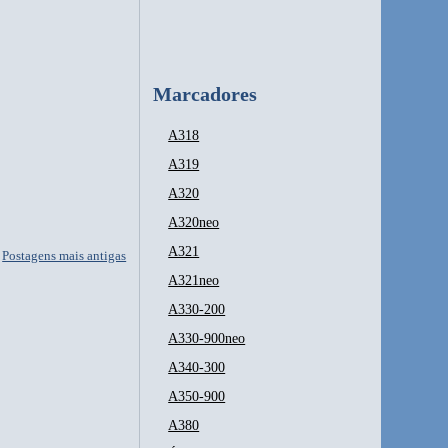
Marcadores
A318
A319
A320
A320neo
A321
Postagens mais antigas
A321neo
A330-200
A330-900neo
A340-300
A350-900
A380