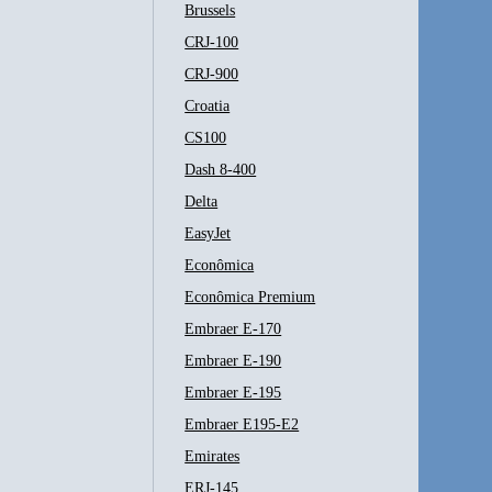
Brussels
CRJ-100
CRJ-900
Croatia
CS100
Dash 8-400
Delta
EasyJet
Econômica
Econômica Premium
Embraer E-170
Embraer E-190
Embraer E-195
Embraer E195-E2
Emirates
ERJ-145