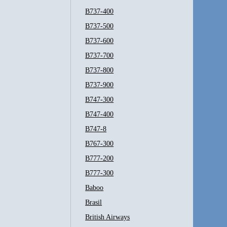
B737-400
B737-500
B737-600
B737-700
B737-800
B737-900
B747-300
B747-400
B747-8
B767-300
B777-200
B777-300
Baboo
Brasil
British Airways