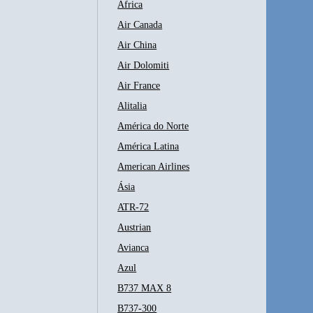
África
Air Canada
Air China
Air Dolomiti
Air France
Alitalia
América do Norte
América Latina
American Airlines
Ásia
ATR-72
Austrian
Avianca
Azul
B737 MAX 8
B737-300