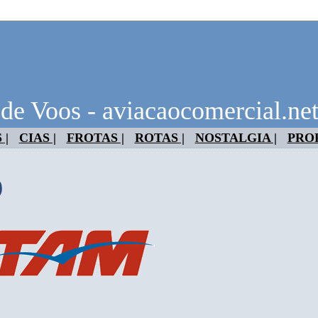
 de Voos - aviacaocomercial.ne
 |
CIAS |
FROTAS |
ROTAS |
NOSTALGIA |
PRO
9