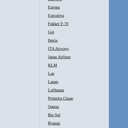
Europa
Executiva
Fokker F-70
Gol
Iberia
ITA Airways
Japan Airlines
KLM
Lan
Latam
Lufthansa
Primeira Classe
Qantas
Rio Sul
Ryanair