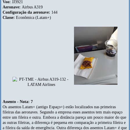
Voo:
JJ3921
Aeronave:
Airbus A319
Configuração da aeronave:
144
Classe:
Econômica (Latam+)
Assento - Nota: 7
Os assentos Latam+ (antigo Espaço+) estão localizados nas primeiras
fileiras das aeronaves. Segundo a empresa esses assentos tem mais espaço
entre um fileira e outra. Embora a distância pareça um pouco maior do que
as outras fileiras, a diferença é pequena em comparação a primeira fileira e
a fileira da saída de emergência. Outra diferença dos assentos Latam+ é que