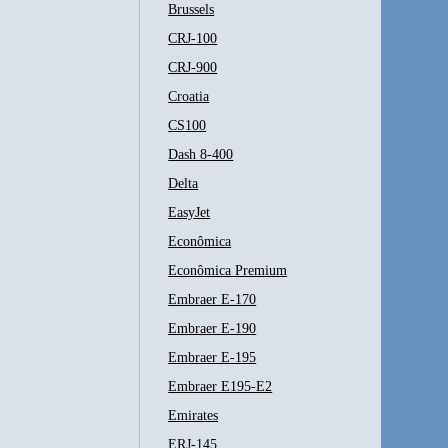
Brussels
CRJ-100
CRJ-900
Croatia
CS100
Dash 8-400
Delta
EasyJet
Econômica
Econômica Premium
Embraer E-170
Embraer E-190
Embraer E-195
Embraer E195-E2
Emirates
ERJ-145