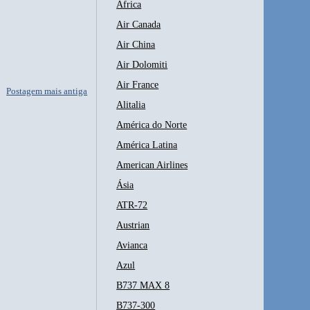
África
Air Canada
Air China
Air Dolomiti
Air France
Postagem mais antiga
Alitalia
América do Norte
América Latina
American Airlines
Ásia
ATR-72
Austrian
Avianca
Azul
B737 MAX 8
B737-300