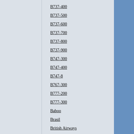
B737-400
B737-500
B737-600
B737-700
B737-800
B737-900
B747-300
B747-400
B747-8
B767-300
B777-200
B777-300
Baboo
Brasil
British Airways