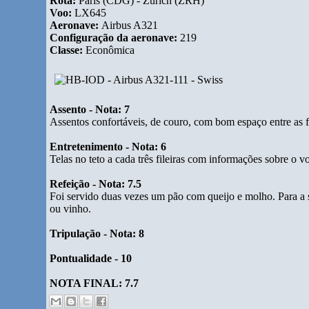
Rota:
Paris (CDG) - Zurich (ZRH)
Voo:
LX645
Aeronave:
Airbus A321
Configuração da aeronave:
219
Classe:
Econômica
Assento - Nota: 7
Assentos confortáveis, de couro, com bom espaço entre as fi
Entretenimento - Nota: 6
Telas no teto a cada três fileiras com informações sobre o v
Refeição - Nota: 7.5
Foi servido duas vezes um pão com queijo e molho. Para a so
ou vinho.
Tripulação - Nota: 8
Pontualidade - 10
NOTA FINAL: 7.7