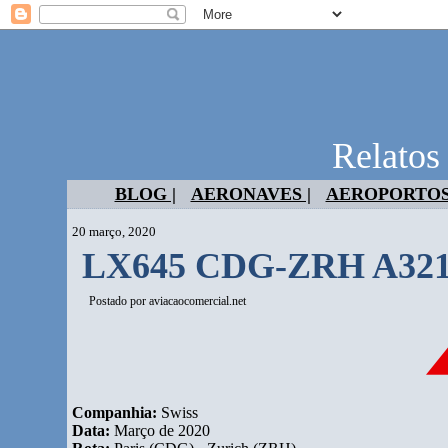
Relatos
BLOG |
AERONAVES |
AEROPORTOS
20 março, 2020
LX645 CDG-ZRH A32
Postado por
aviacaocomercial.net
Companhia:
Swiss
Data:
Março de 2020