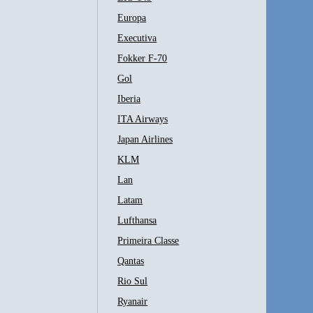
Europa
Executiva
Fokker F-70
Gol
Iberia
ITA Airways
Japan Airlines
KLM
Lan
Latam
Lufthansa
Primeira Classe
Qantas
Rio Sul
Ryanair