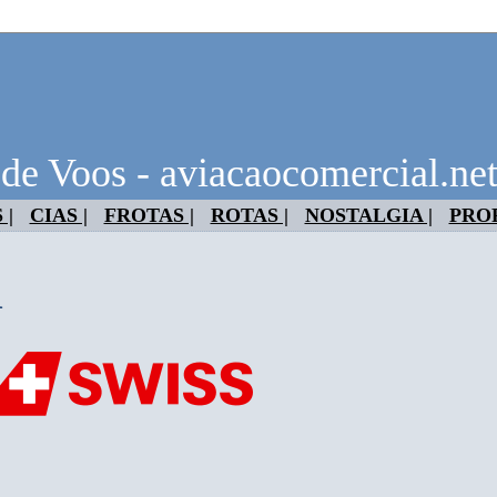
 de Voos - aviacaocomercial.ne
 |
CIAS |
FROTAS |
ROTAS |
NOSTALGIA |
PRO
1