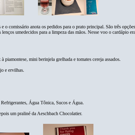
e o comissário anota os pedidos para o prato principal. São três opções
os lenços umedecidos para a limpeza das mãos. Nesse voo o cardápio era
à piamontese, mini berinjela grelhada e tomates cereja assados.
o e ervilhas.
.
a, Refrigerantes, Água Tônica, Sucos e Água.
depois um praliné da Aeschbach Chocolatier.