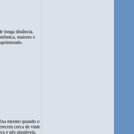
e longa distância.
conômica, maiores e
 aprimorado.
e fixa mesmo quando o
ferecem cerca de vinte
a e pés ajustáveis,