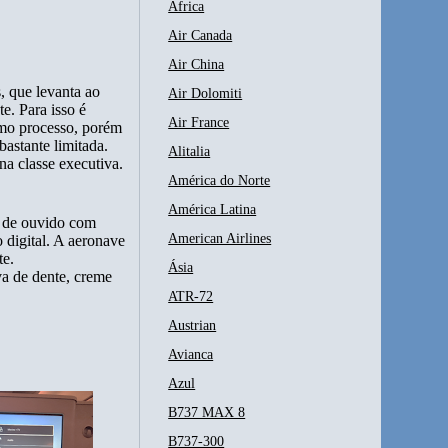
África
Air Canada
Air China
s, que levanta ao
Air Dolomiti
e. Para isso é
Air France
smo processo, porém
bastante limitada.
Alitalia
na classe executiva.
América do Norte
América Latina
s de ouvido com
American Airlines
 digital. A aeronave
te.
Ásia
va de dente, creme
ATR-72
Austrian
Avianca
Azul
B737 MAX 8
B737-300