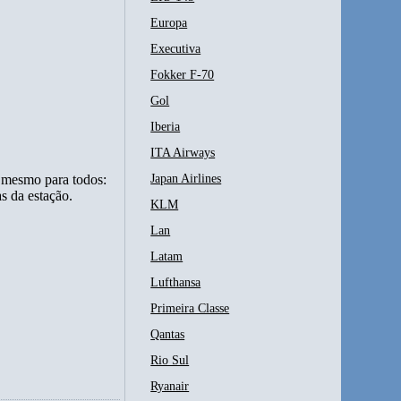
Europa
Executiva
Fokker F-70
Gol
Iberia
ITA Airways
o mesmo para todos:
Japan Airlines
as da estação.
KLM
Lan
Latam
Lufthansa
Primeira Classe
Qantas
Rio Sul
Ryanair