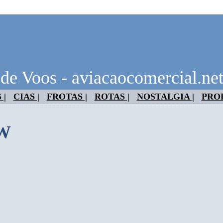
 de Voos - aviacaocomercial.ne
 |
CIAS |
FROTAS |
ROTAS |
NOSTALGIA |
PRO
7W