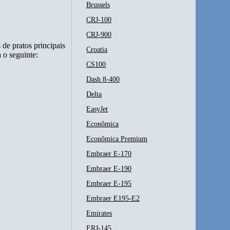
Brussels
CRJ-100
CRJ-900
 de pratos principais
Croatia
 o seguinte:
CS100
Dash 8-400
Delta
EasyJet
Econômica
Econômica Premium
Embraer E-170
Embraer E-190
Embraer E-195
Embraer E195-E2
Emirates
ERJ-145