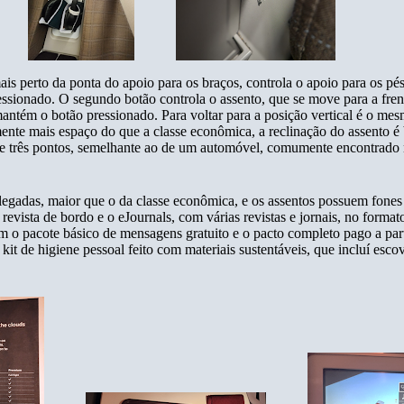
ais perto da ponta do apoio para os braços, controla o apoio para os pé
ssionado. O segundo botão controla o assento, que se move para a frent
mantém o botão pressionado. Para voltar para a posição vertical é o me
mente mais espaço do que a classe econômica, a reclinação do assento é 
 de três pontos, semelhante ao de um automóvel, comumente encontrado 
olegadas, maior que o da classe econômica, e os assentos possuem fone
evista de bordo e o eJournals, com várias revistas e jornais, no formato
m o pacote básico de mensagens gratuito e o pacto completo pago a par
 de higiene pessoal feito com materiais sustentáveis, que incluí esco