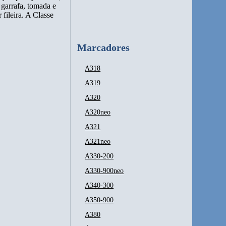
a garrafa, tomada e
fileira. A Classe
Marcadores
A318
A319
A320
A320neo
A321
A321neo
A330-200
A330-900neo
A340-300
A350-900
A380