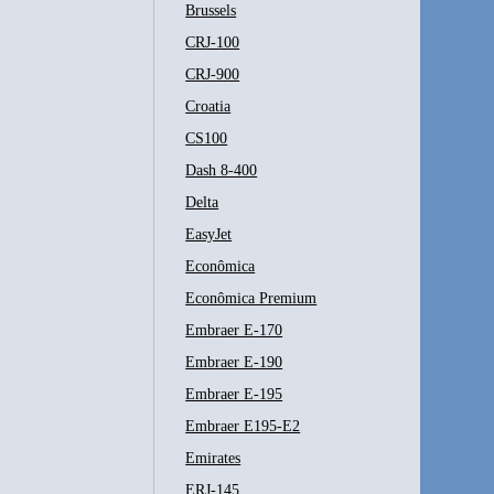
Brussels
CRJ-100
CRJ-900
Croatia
CS100
Dash 8-400
Delta
EasyJet
Econômica
Econômica Premium
Embraer E-170
Embraer E-190
Embraer E-195
Embraer E195-E2
Emirates
ERJ-145