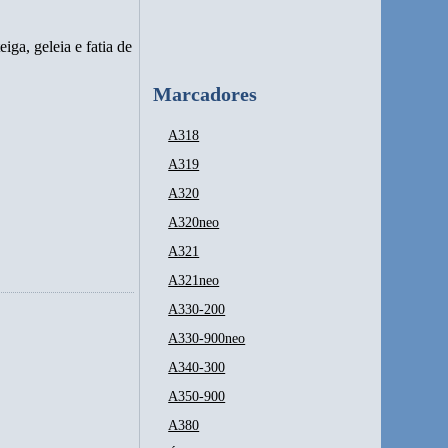
iga, geleia e fatia de
Marcadores
A318
A319
A320
A320neo
A321
A321neo
A330-200
A330-900neo
A340-300
A350-900
A380