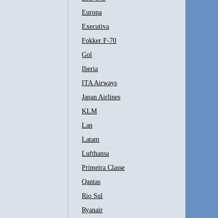
Europa
Executiva
Fokker F-70
Gol
Iberia
ITA Airways
Japan Airlines
KLM
Lan
Latam
Lufthansa
Primeira Classe
Qantas
Rio Sul
Ryanair