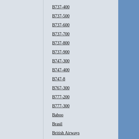
B737-400
B737-500
B737-600
B737-700
B737-800
B737-900
B747-300
B747-400
B747-8
B767-300
B777-200
B777-300
Baboo
Brasil
British Airways