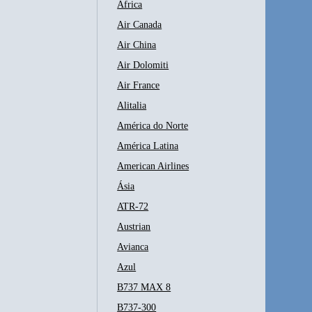
África
Air Canada
Air China
Air Dolomiti
Air France
Alitalia
América do Norte
América Latina
American Airlines
Ásia
ATR-72
Austrian
Avianca
Azul
B737 MAX 8
B737-300