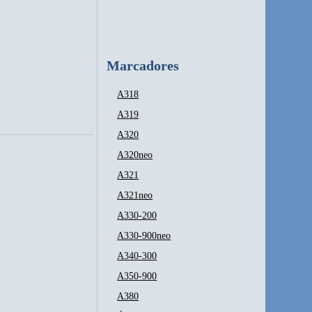
Marcadores
A318
A319
A320
A320neo
A321
A321neo
A330-200
A330-900neo
A340-300
A350-900
A380