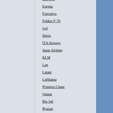
Europa
Executiva
Fokker F-70
Gol
Iberia
ITA Airways
Japan Airlines
KLM
Lan
Latam
Lufthansa
Primeira Classe
Qantas
Rio Sul
Ryanair