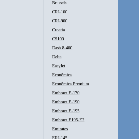
Brussels
CRJ-100
CRJ-900
Croatia
CS100
Dash 8-400
Delta
EasyJet
Econômica
Econômica Premium
Embraer E-170
Embraer E-190
Embraer E-195
Embraer E195-E2
Emirates
ERJ-145