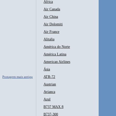
África
Air Canada
Air China
Air Dolomiti
Air France
Alitalia
América do Norte
América Latina
American Airlines
Ásia
Postagem mais antiga
ATR-72
Austrian
Avianca
Azul
B737 MAX 8
B737-300