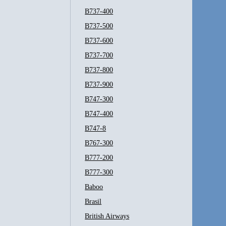
B737-400
B737-500
B737-600
B737-700
B737-800
B737-900
B747-300
B747-400
B747-8
B767-300
B777-200
B777-300
Baboo
Brasil
British Airways