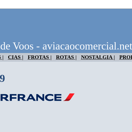
 de Voos - aviacaocomercial.ne
 |
CIAS |
FROTAS |
ROTAS |
NOSTALGIA |
PRO
9