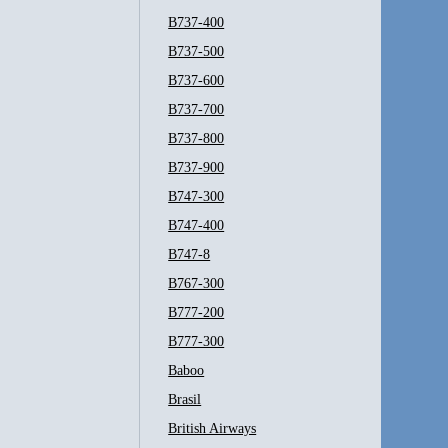
B737-400
B737-500
B737-600
B737-700
B737-800
B737-900
B747-300
B747-400
B747-8
B767-300
B777-200
B777-300
Baboo
Brasil
British Airways