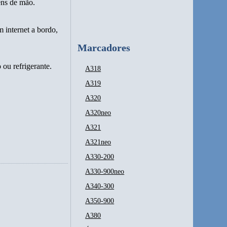
ens de mão.
internet a bordo,
Marcadores
 ou refrigerante.
A318
A319
A320
A320neo
A321
A321neo
A330-200
A330-900neo
A340-300
A350-900
A380