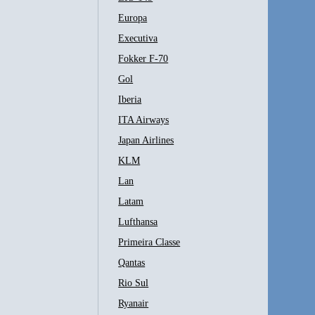
Europa
Executiva
Fokker F-70
Gol
Iberia
ITA Airways
Japan Airlines
KLM
Lan
Latam
Lufthansa
Primeira Classe
Qantas
Rio Sul
Ryanair