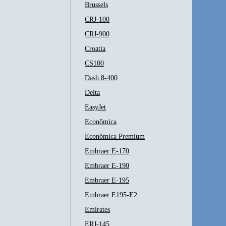
Brussels
CRJ-100
CRJ-900
Croatia
CS100
Dash 8-400
Delta
EasyJet
Econômica
Econômica Premium
Embraer E-170
Embraer E-190
Embraer E-195
Embraer E195-E2
Emirates
ERJ-145