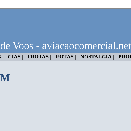
 de Voos - aviacaocomercial.ne
 |
CIAS |
FROTAS |
ROTAS |
NOSTALGIA |
PRO
8M