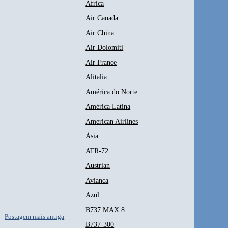
África
Air Canada
Air China
Air Dolomiti
Air France
Alitalia
América do Norte
América Latina
American Airlines
Ásia
ATR-72
Austrian
Avianca
Azul
B737 MAX 8
Postagem mais antiga
B737-300