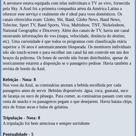
A aeronave estava equipada com telas individuais e TV ao vivo, fornecida
pela Sky. A Azul foi a primeira companhia aérea da América Latina a
oferecer esse serviço e realmente ele é ideal para voos domésticos. Os
canais oferecidos eram: Globo, Sbt, Band, Globo News, Band News,
Telecine, Sport TV, Band Sports, Viva, Multishow, TNT, Nickelodeon,
National Geographic e Discovery. Além dos canais de TV, havia um canal
mostrando informações do voo (mapa, velocidade, distância do destino,
etc). Uma curiosidade é que todos os programas com classificação etária
superior a 16 anos é automaticamente bloqueada. Os monitores individuais
não são touch-screen e para escolher um canal há um controle em um dos
braços da poltrona. Os fones de ouvido não foram distribuídos, apesar de
teoricamente estarem a disposição se o passageiro pedisse. Havia também a
revista de bordo da Azul.
Refeição - Nota: 8
Nos voos da Azul, as comissárias anotam a bebida escolhida por cada
passageiro antes de servir. Bebidas disponíveis: água, coca, guaraná, suco
de laranja ou suco de pêssego. Para comer, as comissárias passam com uma
cesta de snacks e os passageiros pegam o que desejarem. Havia batata chips,
mix de frutas secas e balas de gelatina.
Tripulação - Nota: 8
A tripulação foi bem atenciosa e sempre sorridente.
Pontualidade - 5